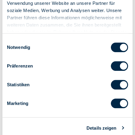
Verwendung unserer Website an unsere Partner für
Wendelager universal mit Keil-
Wendelager universal mit
soziale Medien, Werbung und Analysen weiter. Unsere
Bremssystem.
Arbeitsstellung.
Partner führen diese Informationen möglicherweise mit
weiteren Daten zusammen, die Sie ihnen bereitgestellt
haben oder die sie im Rahmen Ihrer Nutzung der Dienste
gesammelt haben.
Einwilligungsauswahl
Notwendig
Präferenzen
7166
7178A
Statistiken
Wendelager mit Federsystem.
Kordelhalter zu Wendelager.
Marketing
Details zeigen