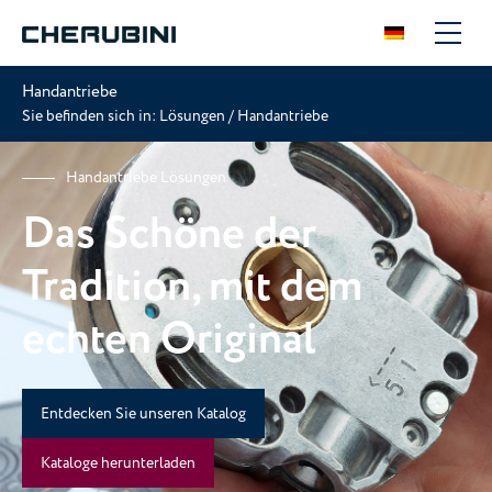
Handantriebe
Sie befinden sich in:
Lösungen
/
Handantriebe
Handantriebe Lösungen
Das Schöne der
Tradition, mit dem
echten Original
Entdecken Sie unseren Katalog
Kataloge herunterladen