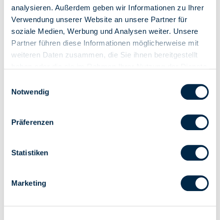
analysieren. Außerdem geben wir Informationen zu Ihrer
Verwendung unserer Website an unsere Partner für
soziale Medien, Werbung und Analysen weiter. Unsere
Partner führen diese Informationen möglicherweise mit
weiteren Daten zusammen, die Sie ihnen bereitgestellt
Abdeckplatte Grundplatte
7844
haben oder die sie im Rahmen Ihrer Nutzung der Dienste
Magnetadapter.
gesammelt haben.
Einwilligungsauswahl
Notwendig
Elektrisch
Präferenzen
Motoren
Steuerelemente
Statistiken
Zubehör
Hausautomation
Marketing
Hausautomations-systeme
Hausautomationsgeräte