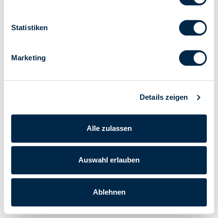
Statistiken
Marketing
Details zeigen
Alle zulassen
Auswahl erlauben
Ablehnen
Cherubini S.p.A. | USt - IdNr. IT 00622080984 |
Powered by Lumi
Unternehmensdaten
|
Datenschutz-Bestimmungen
|
Cookie