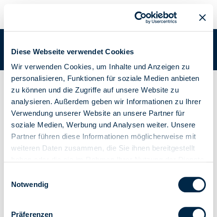
WAVE WIRE
Sie befinden sich in:
Academy
/
Academy Dokumente
/
WAVE
Diese Webseite verwendet Cookies
WIRE
Wir verwenden Cookies, um Inhalte und Anzeigen zu
personalisieren, Funktionen für soziale Medien anbieten
Rohrmotor mit automatischer oder manueller Einstellung der
zu können und die Zugriffe auf unsere Website zu
elektronischen Endlagen
analysieren. Außerdem geben wir Informationen zu Ihrer
WAVE WIRE -
Verwendung unserer Website an unsere Partner für
soziale Medien, Werbung und Analysen weiter. Unsere
Markisen Ø 58
Partner führen diese Informationen möglicherweise mit
weiteren Daten zusammen, die Sie ihnen bereitgestellt
haben oder die sie im Rahmen Ihrer Nutzung der Dienste
gesammelt haben.
Einwilligungsauswahl
Notwendig
Anleitungsheft
Zertifizierungen
Beschreibung
Präferenzen