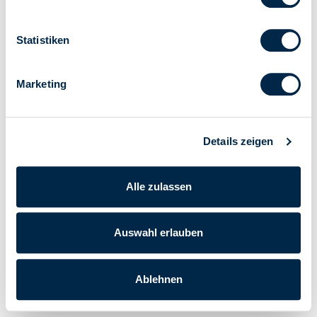
Statistiken
Marketing
Details zeigen
Alle zulassen
Auswahl erlauben
Ablehnen
Cherubini S.p.A. | USt - IdNr. IT 00622080984 |
Powered by Lumi
Unternehmensdaten
|
Datenschutz-Bestimmungen
|
Cookie