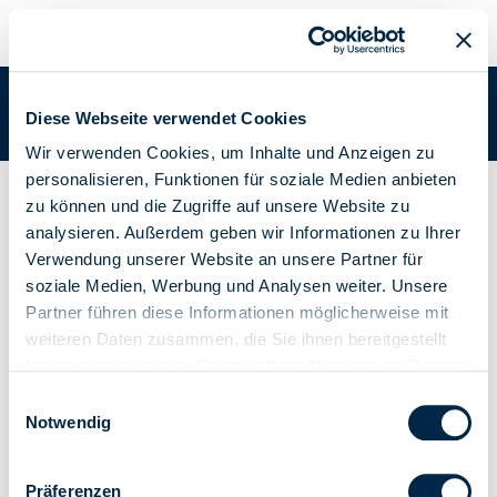
BLUE BUS TDS
Sie befinden sich in:
Academy
/
Academy Dokumente
/
BLUE BUS
Diese Webseite verwendet Cookies
TDS
Wir verwenden Cookies, um Inhalte und Anzeigen zu
personalisieren, Funktionen für soziale Medien anbieten
Befehls- und Zentralisierungsbusmodul für Markisen
zu können und die Zugriffe auf unsere Website zu
(Tastfeld)
analysieren. Außerdem geben wir Informationen zu Ihrer
BLUE BUS TDS
Verwendung unserer Website an unsere Partner für
soziale Medien, Werbung und Analysen weiter. Unsere
Partner führen diese Informationen möglicherweise mit
weiteren Daten zusammen, die Sie ihnen bereitgestellt
haben oder die sie im Rahmen Ihrer Nutzung der Dienste
Anleitungsheft
gesammelt haben.
Einwilligungsauswahl
Notwendig
Präferenzen