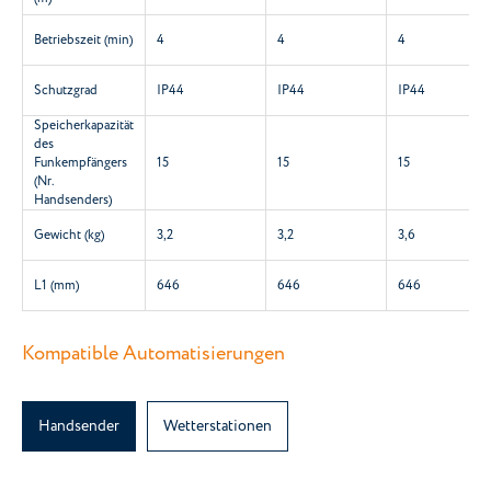
Betriebszeit (min)
4
4
4
Schutzgrad
IP44
IP44
IP44
Speicherkapazität
des
Funkempfängers
15
15
15
(Nr.
Handsenders)
Gewicht (kg)
3,2
3,2
3,6
L1 (mm)
646
646
646
Kompatible Automatisierungen
Handsender
Wetterstationen