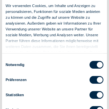
Haupteigenschaften
Wir verwenden Cookies, um Inhalte und Anzeigen zu
personalisieren, Funktionen für soziale Medien anbieten
zu können und die Zugriffe auf unsere Website zu
Max.
Artikel Nr.
Abtriebsdrehmoment
Durchmesser
Motorkopf
analysieren. Außerdem geben wir Informationen zu Ihrer
(Nm)
Verwendung unserer Website an unsere Partner für
soziale Medien, Werbung und Analysen weiter. Unsere
CMT45101700
10
45
Metall
Partner führen diese Informationen möglicherweise mit
CMT45151700
15
45
Metall
weiteren Daten zusammen, die Sie ihnen bereitgestellt
haben oder die sie im Rahmen Ihrer Nutzung der Dienste
CMT45251700
25
45
Metall
gesammelt haben.
Einwilligungsauswahl
Notwendig
CMT45321700
32
45
Metall
Präferenzen
CMT45401700
40
45
Metall
CMT45501200
50
45
Metall
Statistiken