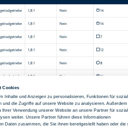
P
gelradgetriebe
1,8:1
Nein
14
P
gelradgetriebe
1,8:1
Nein
14
Q
gelradgetriebe
1,8:1
Nein
7
Q
gelradgetriebe
1,8:1
Nein
12
E
gelradgetriebe
1,8:1
Nein
8
P
gelradgetriebe
1,8:1
Nein
14
t Cookies
E
gelradgetriebe
1,8:1
Nein
11
 Inhalte und Anzeigen zu personalisieren, Funktionen für sozia
P
14 nicht
gelradgetriebe
1,8:1
Nein
 und die Zugriffe auf unsere Website zu analysieren. Außerdem
durchgehend
u Ihrer Verwendung unserer Website an unsere Partner für sozia
sen weiter. Unsere Partner führen diese Informationen
en Daten zusammen, die Sie ihnen bereitgestellt haben oder die 