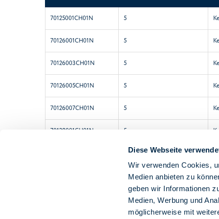
70125001CH01N
5
Ke
70126001CH01N
5
Ke
70126003CH01N
5
Ke
70126005CH01N
5
Ke
70126007CH01N
5
Ke
70128001CH01N
5
Ke
Diese Webseite verwende
70128008CH00N
5
Ke
Wir verwenden Cookies, um
70128101CH01N
5
Ke
Medien anbieten zu können
geben wir Informationen z
Medien, Werbung und Analy
möglicherweise mit weiter