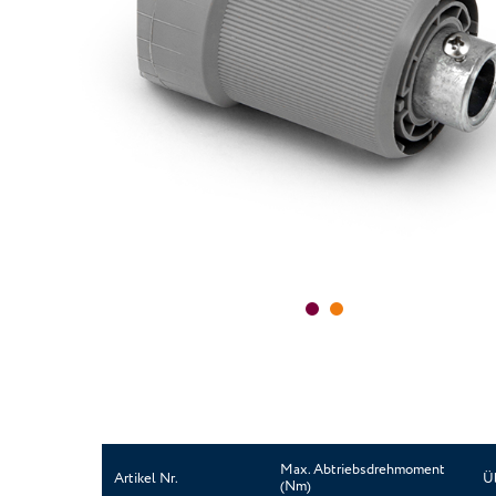
Max. Abtriebsdrehmoment
Artikel Nr.
Ü
(Nm)